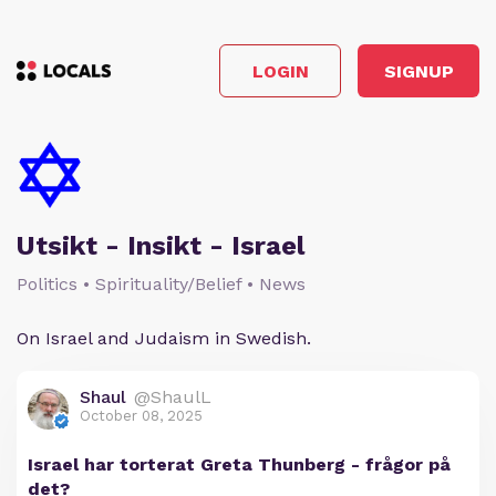
LOGIN
SIGNUP
Utsikt - Insikt - Israel
Politics • Spirituality/Belief • News
On Israel and Judaism in Swedish.
Shaul
@ShaulL
October 08, 2025
Israel har torterat Greta Thunberg - frågor på
det?