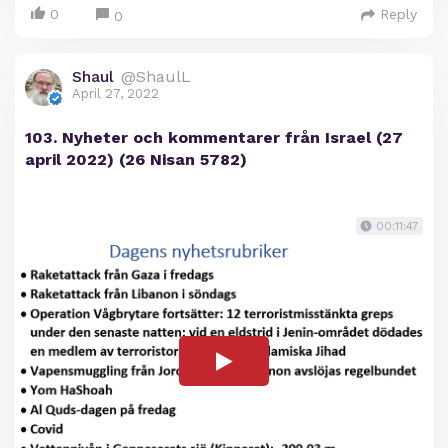
0
Reply
0
Shaul
@ShaulL
April 27, 2022
103. Nyheter och kommentarer från Israel (27
april 2022) (26 Nisan 5782)
00:11:47