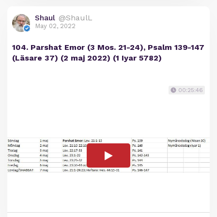
Shaul
@ShaulL
May 02, 2022
104. Parshat Emor (3 Mos. 21-24), Psalm 139-147
(Läsare 37) (2 maj 2022) (1 Iyar 5782)
00:25:46