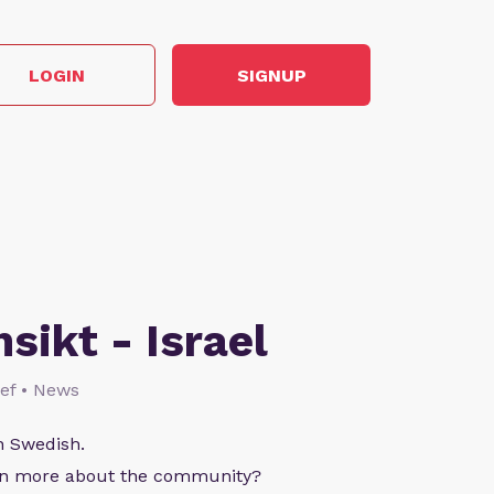
LOGIN
SIGNUP
nsikt - Israel
lief • News
n Swedish.
arn more about the community?