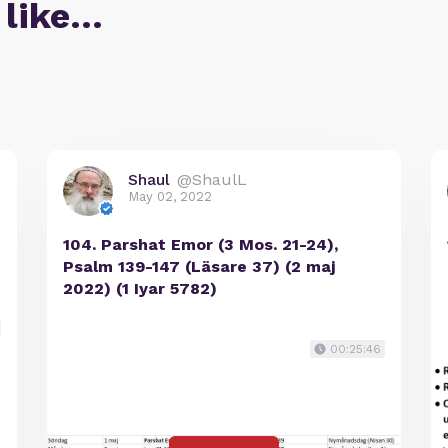
 like…
Shaul
@ShaulL
May 02, 2022
104. Parshat Emor (3 Mos. 21-24),
Psalm 139-147 (Läsare 37) (2 maj
2022) (1 Iyar 5782)
00:25:46