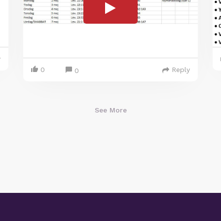
y
0
Reply
0
See More