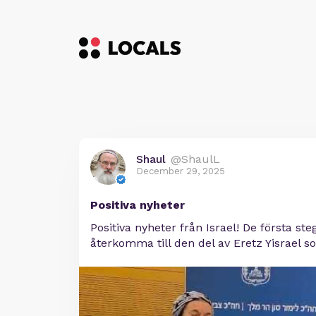
Shaul
@ShaulL
December 29, 2025
Positiva nyheter
Positiva nyheter från Israel! De första ste
återkomma till den del av Eretz Yisrael s