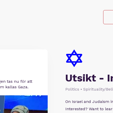
Utsikt - I
gen tas nu för att
om kallas Gaza.
Politics • Spirituality/Be
On Israel and Judaism i
Interested? Want to le