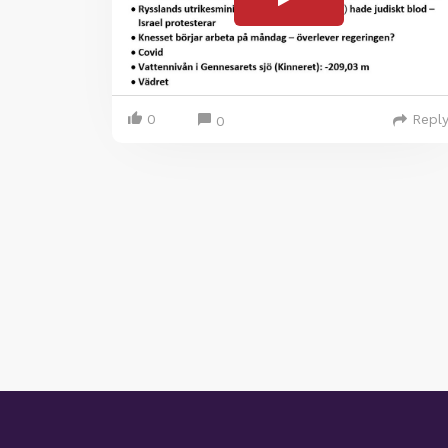
0
Repl
0