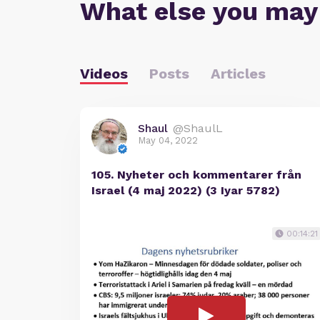
What else you may
Videos
Posts
Articles
Shaul
@ShaulL
May 04, 2022
105. Nyheter och kommentarer från
Israel (4 maj 2022) (3 Iyar 5782)
00:14:21